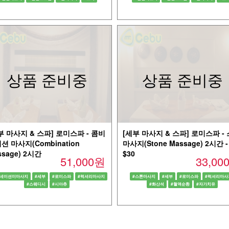
상품 준비중
상품 준비중
부 마사지 & 스파] 로미스파 - 콤비
[세부 마사지 & 스파] 로미스파 -
션 마사지(Combination
마사지(Stone Massage) 2시간 -
ssage) 2시간
$30
51,000원
33,0
비네이션미마사지
#세부
#로미스파
#럭셔리마사지
#스톤마사지
#세부
#로미스파
#럭셔리마사
#스웨디시
#시아츄
#화산석
#혈액순환
#자가치유