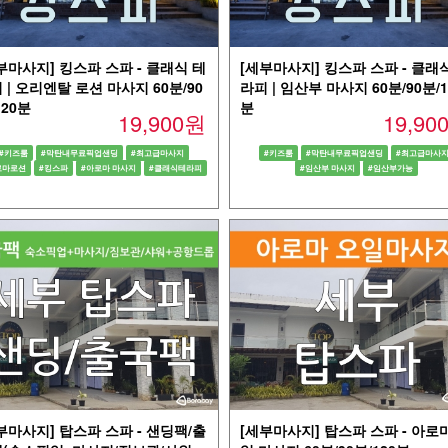
부마사지] 킹스파 스파 - 클래식 테
[세부마사지] 킹스파 스파 - 클래
 | 오리엔탈 로션 마사지 60분/90
라피 | 임산부 마사지 60분/90분/1
120분
분
19,900원
19,9
#키즈룸
#막탄내무료픽업샌딩
#최고급마사지
#키즈룸
#막탄내무료픽업샌딩
#최고급마사
로마로션
#킹스파
#아로마 마사지
#클래식테라피
#임산부 마사지
#임산부가능
부마사지] 탑스파 스파 - 샌딩팩/출
[세부마사지] 탑스파 스파 - 아로