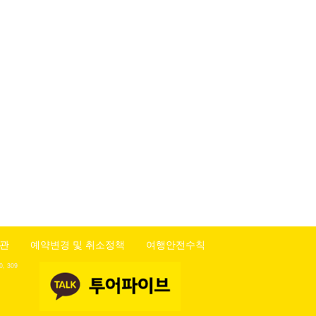
관
예약변경 및 취소정책
여행안전수칙
 309