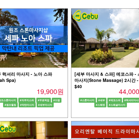
 럭셔리 마사지 - 노아 스파
[세부 마사지 & 스파] 에코스파 -
ah Spa)
마사지(Stone Massage) 2시간 -
$40
19,900원
44,0
원조스톤마사지
#자쿠지스파
#무료픽업
#드랍
#스톤마사지
#세부
#에코스파
#럭셔리마사
#원조힐링
#막탄마사지
#세부마사지
#스웨덴
#스페셜마사지