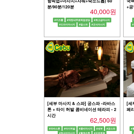
항픽업+마사지+샤워+숙소드롭) 60
국팩
분/90분/120분
+공
40,000원
#키즈룸
#막탄내무료픽업샌딩
#최고급마사지
#드라이마사지
#탑스파
#건식마사지
[세부 마사지 & 스파] 궁스파 -라바스
[세
톤 + 타이 허발 콤비네이션 테라피 - 2
페리
시간
62,500원
#라바스톤
#타이허발
#콤비마사지
#세부
#궁스파
#
#럭셔리마사지
#혈액순환
#피로회복