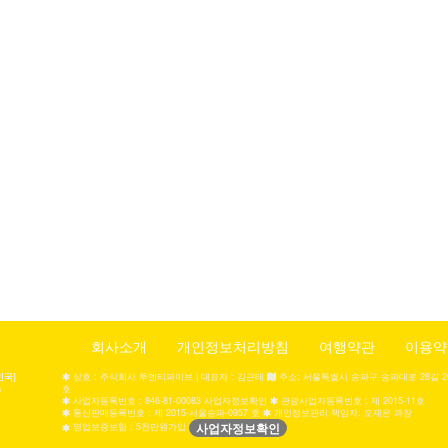
회사소개
개인정보처리방침
여행약관
이용약
민국]
상호 : 주식회사 투엔티파이브 | 대표자 : 김근태
주소: 서울특별시 송파구 송파대로 28길 20,
a
호
사업자등록번호 : 846-81-00083 사업자정보확인
관광사업자등록번호 : 제 2015-11호
통신판매등록번호 : 제 2015-서울송파-0957 호
개인정보관리 책임자: 오재은 과장
사업자정보확인
영업보증보험 : 5천만원가입