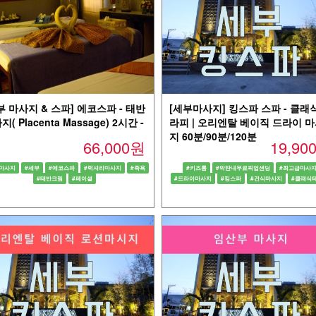
부 마사지 & 스파] 에코스파 - 태반
[세부마사지] 킹스파 스파 - 클래
( Placenta Massage) 2시간 -
라피 | 오리엔탈 베이직 드라이 
지 60분/90분/120분
66,000원
19,9
마사지
#세부
#에코스파
#럭셔리마사지
#족욕
#키즈룸
#막탄내무료픽업샌딩
#최고급마사
#태반크림
#페이셜
#드라이마사지
#킹스파
#건식마사지
#클래식