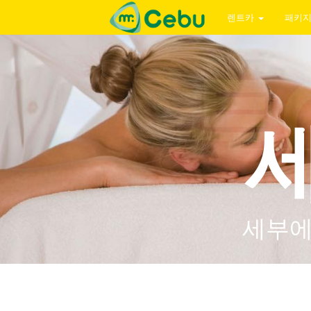
렌트카
패키
세부에