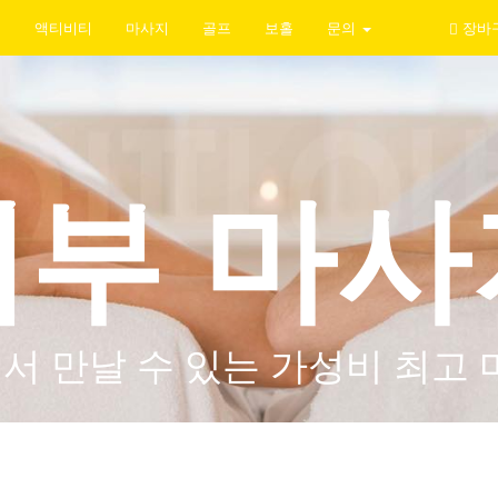
지
액티비티
마사지
골프
보홀
문의
장바
세부 마사
서 만날 수 있는 가성비 최고 