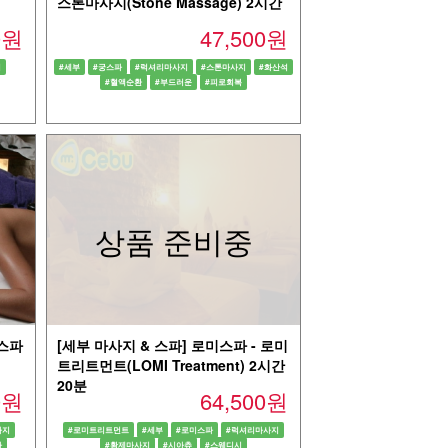
스톤마사지(Stone Massage) 2시간
00원
47,500원
지
#세부
#궁스파
#럭셔리마사지
#스톤마사지
#화산석
#혈액순환
#부드러운
#피로회복
상품 준비중
궁스파
[세부 마사지 & 스파] 로미스파 - 로미
트리트먼트(LOMI Treatment) 2시간
20분
00원
64,500원
사지
#로미트리트먼트
#세부
#로미스파
#럭셔리마사지
파
#황제마사지
#시아츄
#스웨디시