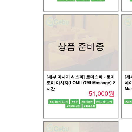
상품 준비중
[세부 마사지 & 스파] 로미스파 - 로미
[세
로미 마사지(LOMILOMI Massage) 2
네이
시간
Ma
51,000원
#로미로미마사지
#세부
#로미스파
#럭셔리마사지
#콤
#치료마사지
#혈액순환