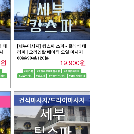
식 테
[세부마사지] 킹스파 스파 - 클래식 테
마사
라피 | 오리엔탈 베이직 오일 마사지
60분/90분/120분
00원
19,900원
지
#키즈룸
#막탄내무료픽업샌딩
#최고급마사지
테라피
#오일마사지
#킹스파
#아로마 마사지
#클래식테라피