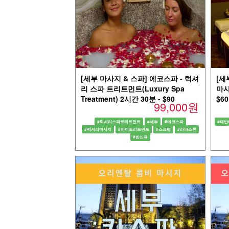
[세부 마사지 & 스파] 에코스파 - 럭셔
[세
리 스파 트리트먼트(Luxury Spa
마사지
Treatment) 2시간 30분 - $90
$60
99,000원
#럭셔리스파트리트먼트
#세부
#에코스파
#태반
#럭셔리마사지
#바디트리트먼트
#스크럽
#라바스톤
#반신욕