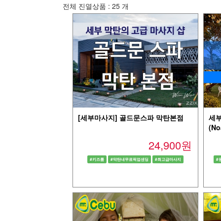
전체 진열상품 :
25
개
[세부마사지] 골드문스파 막탄본점
세부
(No
24,900원
#키즈룸
#막탄내무료픽업샌딩
#최고급마사지
#