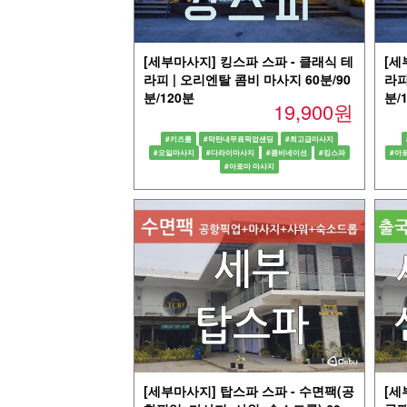
[세부마사지] 킹스파 스파 - 클래식 테
[세
라피 | 오리엔탈 콤비 마사지 60분/90
라피
분/120분
분/
19,900원
#키즈룸
#막탄내무료픽업샌딩
#최고급마사지
#오일마사지
#다라이마사지
#콤비네이션
#킹스파
#아
#아로마 마사지
[세부마사지] 탑스파 스파 - 수면팩(공
[세