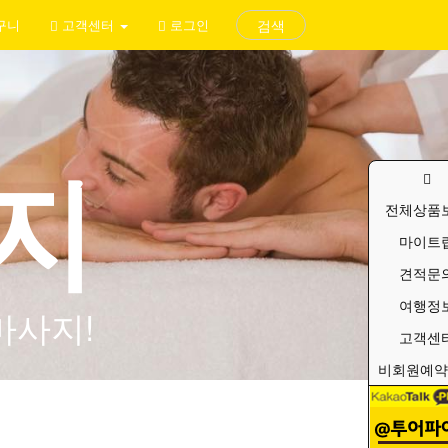
구니
고객센터
로그인
검색
지
전체상품
마이트
견적문
여행정
마사지!
고객센
비회원예약