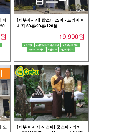
식 테
[세부마사지] 탑스파 스파 - 드라이 마
20
사지 60분/90분/120분
00원
19,900원
지
#키즈룸
#막탄내무료픽업샌딩
#최고급마사지
#드라이마사지
#탑스파
#건식마사지
마 오
[세부 마사지 & 스파] 궁스파 - 라바