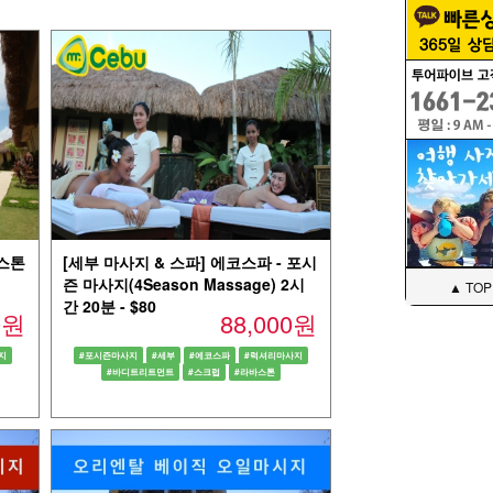
 스톤
[세부 마사지 & 스파] 에코스파 - 포시
즌 마사지(4Season Massage) 2시
▲ TOP
간 20분 - $80
00원
88,000원
지
#포시즌마사지
#세부
#에코스파
#럭셔리마사지
#바디트리트먼트
#스크럽
#라바스톤