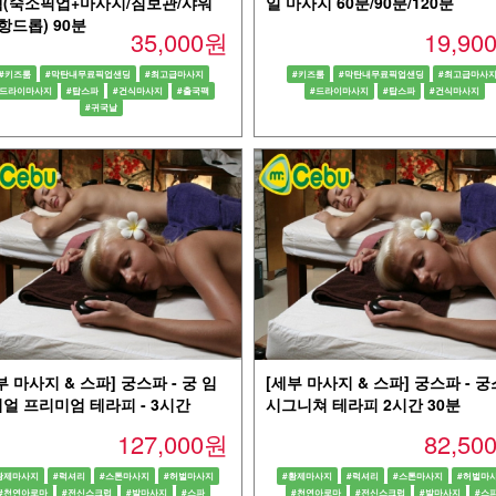
(숙소픽업+마사지/짐보관/샤워
일 마사지 60분/90분/120분
항드롭) 90분
35,000원
19,9
#키즈룸
#막탄내무료픽업샌딩
#최고급마사지
#키즈룸
#막탄내무료픽업샌딩
#최고급마사
#드라이마사지
#탑스파
#건식마사지
#출국팩
#드라이마사지
#탑스파
#건식마사지
#귀국날
부 마사지 & 스파] 궁스파 - 궁 임
[세부 마사지 & 스파] 궁스파 - 
얼 프리미엄 테라피 - 3시간
시그니쳐 테라피 2시간 30분
127,000원
82,5
황제마사지
#럭셔리
#스톤마사지
#허벌마사지
#황제마사지
#럭셔리
#스톤마사지
#허벌마
#천연아로마
#전신스크럽
#발마사지
#스파
#천연아로마
#전신스크럽
#발마사지
#스