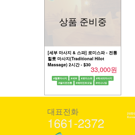
상품 준비중
[세부 마사지 & 스파] 로미스파 - 전통
힐롯 마사지(Traditional Hilot
Massage) 2시간 - $30
33,000원
#힐롯마사지
#세부
#로미스파
#럭셔리마사지
#필리핀전통
#패러민트오일
#바나나잎
대표전화
[대한
1661-2372
Kore