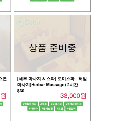
상품 준비중
 스톤
[세부 마사지 & 스파] 로미스파 - 허벌
마사지(Herbar Massage) 2시간 -
$30
00원
33,000원
지
#허벌마사지
#세부
#로미스파
#럭셔리마사지
#아로마
#혈액순환
#오일
#찜질팩