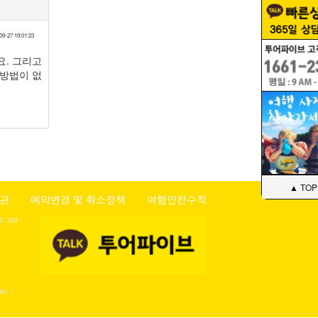
09-27 19:01:23
. 그리고
방법이 없
▲ TOP
관
예약변경 및 취소정책
여행안전수칙
 309
No. :