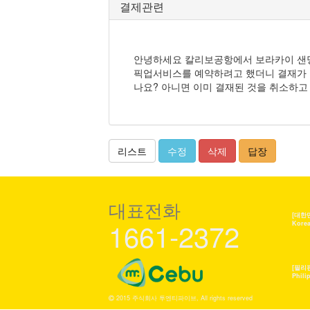
결제관련
안녕하세요 칼리보공항에서 보라카이 샌딩
픽업서비스를 예약하려고 했더니 결재가 
나요? 아니면 이미 결재된 것을 취소하
리스트
수정
삭제
답장
대표전화
[대한
1661-2372
Kore
[필리
Phili
2015 주식회사 투엔티파이브, All rights reserved