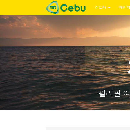
렌트카
패키
필리핀 