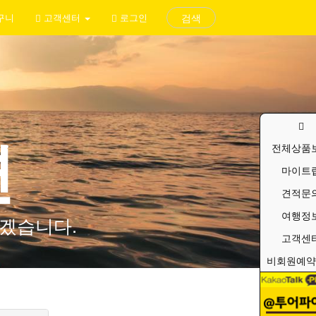
구니
고객센터
로그인
검색
변
전체상품
마이트
견적문
여행정
겠습니다.
고객센
비회원예약