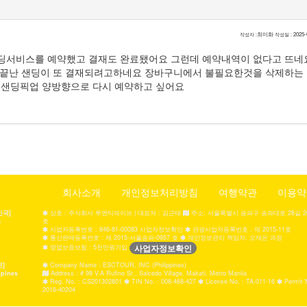
최미화
2025-
작성자 :
작성일 :
서비스를 예약했고 결재도 완료됐어요 그런데 예약내역이 없다고 뜨네요
끝난 샌딩이 또 결재되려고하네요 장바구니에서 불필요한것을 삭제하는 
고 샌딩픽업 양방향으로 다시 예약하고 싶어요
회사소개
개인정보처리방침
여행약관
이용약
민국]
상호 : 주식회사 투엔티파이브 | 대표자 : 김근태
주소: 서울특별시 송파구 송파대로 28길 20,
a
호
사업자등록번호 : 846-81-00083 사업자정보확인
관광사업자등록번호 : 제 2015-11호
통신판매등록번호 : 제 2015-서울송파-0957 호
개인정보관리 책임자: 오재은 과장
사업자정보확인
영업보증보험 : 5천만원가입
핀]
Company Name : ESCTOUR, INC (Philippines)
ppines
Address : # 98 V.A Rufino St., Salcedo Village, Makati, Metro Manila
Reg. No. : CS201302801
TIN No. : 008-468-427
License No. : TA-011-16
Permit 
2016-40204