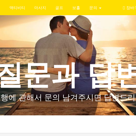
지
액티비티
마사지
골프
보홀
문의
장바
질문과 답
여행에 관해서 문의 남겨주시면 답변드리