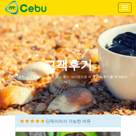
Toggl
navig
고객후기
실제 이용한 고객들만 작성할 수 있는 후기 게시판으로 각 상품과 후기를 체크해보
세요
단독이라서 가능한 여유