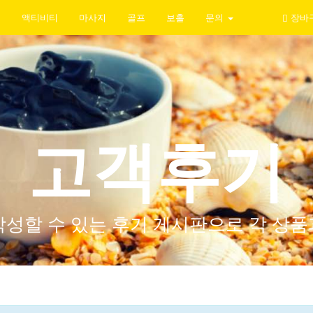
지
액티비티
마사지
골프
보홀
문의
장바
고객후기
작성할 수 있는 후기 게시판으로 각 상