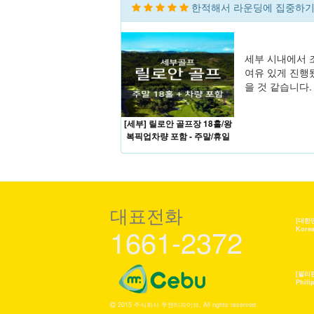
한적해서 라운딩에 집중하기
세부 시내에서 
여유 있게 진행
을 것 같습니다.
[세부] 릴로안 골프장 18홀/왕
복픽업차량 포함 - 주말/휴일
대표전화
[대한
1661-2372
Kore
[필리
Phili
2015 주식회사 투엔티파이브, All rights reserved