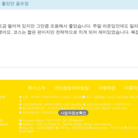
 좋았던 골프장
조금 떨어져 있지만 그만큼 조용해서 좋았습니다. 주말 라운딩인데도 밀리
됐어요. 코스는 짧은 편이지만 전략적으로 치게 되어 재미있었습니다. 복
회사소개
개인정보처리방침
여행약관
이용약
민국]
상호 : 주식회사 투엔티파이브 | 대표자 : 김근태
주소: 서울특별시 송파구 송파대로 28길 20,
a
호
사업자등록번호 : 846-81-00083 사업자정보확인
관광사업자등록번호 : 제 2015-11호
통신판매등록번호 : 제 2015-서울송파-0957 호
개인정보관리 책임자: 오재은 과장
사업자정보확인
영업보증보험 : 5천만원가입
핀]
Company Name : ESCTOUR, INC (Philippines)
ppines
Address : # 98 V.A Rufino St., Salcedo Village, Makati, Metro Manila
Reg. No. : CS201302801
TIN No. : 008-468-427
License No. : TA-011-16
Permit 
2016-40204