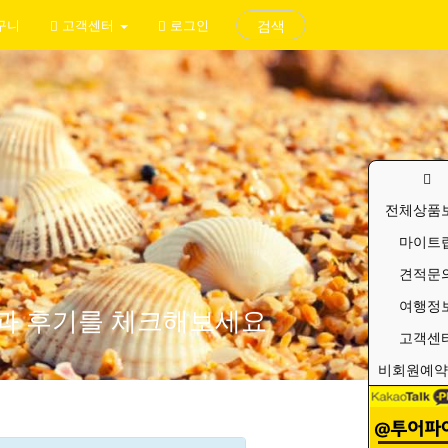
구니
고객센터
로그인
검색
전체상품
마이트
견적문
여행정
품과 후기를 체크해보세요
고객센
비회원예약